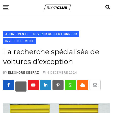
Skip
to
content
Accueil
Voitures
ACHAT/VENTE
DEVENIR COLLECTIONNEUR
App
INVESTISSEMENT
A propos
La recherche spécialisée de
Contact
voitures d’exception
BY
ÉLÉONORE DESPAZ
6 DÉCEMBRE 2024
Youtube
LinkedIn
Pinterest
Whatsapp
Cloud
Share
via
Email