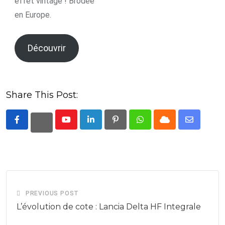
effet vintage ! Brodée
en Europe.
Découvrir
Share This Post:
Youtube
LinkedIn
Pinterest
Whatsapp
Cloud
Share
via
Email
PREVIOUS POST
L’évolution de cote : Lancia Delta HF Integrale