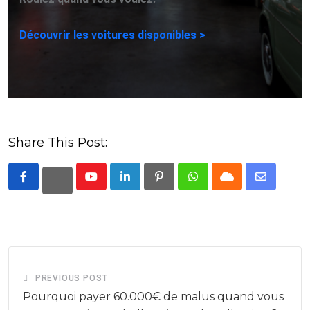
Découvrir les voitures disponibles >
Share This Post:
Youtube
LinkedIn
Pinterest
Whatsapp
Cloud
Share
via
Email
PREVIOUS POST
Pourquoi payer 60.000€ de malus quand vous