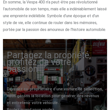
En somme, la Vespa 400 n’a peut-être pas révolutionné
l’automobile de son temps, mais elle a indéniablement laissé
une empreinte indélébile. Symbole d’une époque et d’un
style de vie, elle continue de rouler dans les mémoires,
portée par la passion des amoureux de l’histoire automobile.
Partagez la propriété,
profitez de votre
passion
Devenez co-propriétaire d’une voiture de collection,
nous gérons la location pour générer des revenus
et entretenir votre véhicule.
Roulez quand vous voulez.