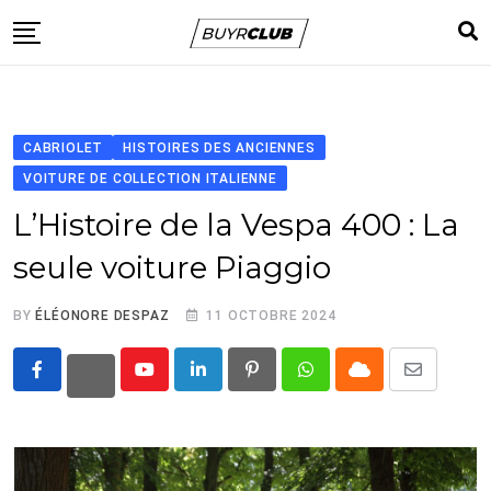
Skip
to
content
Accueil
Voitures
CABRIOLET
HISTOIRES DES ANCIENNES
App
VOITURE DE COLLECTION ITALIENNE
A propos
L’Histoire de la Vespa 400 : La
Contact
seule voiture Piaggio
BY
ÉLÉONORE DESPAZ
11 OCTOBRE 2024
Youtube
LinkedIn
Pinterest
Whatsapp
Cloud
Share
via
Email